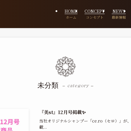
HOME
CONCEPT
NEWS
未分類
– category –
『美st』12月号掲載✨
当社オリジナルシャンプー「ce.ro（セロ）」が
載...